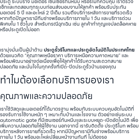
ประตู ระบบราง มอเตอร์ เซนเซอร์กันหนีบ หรือรีโมทควบคุม เราตรวจ
เช็กและทดสอบทุกระบบก่อนส่งมอบงานให้ลูกค้า พร้อมรับประกัน
มอเตอร์ 5 ปี และอะไหล่ 2 ปีเต็ม รวมถึงบริการหลังการขายที่รวดเร็ว
หากเกิดปัญหาเรามีทีมช่างพร้อมบริการภายใน 1 วัน และบริการด่วน
พิเศษใน 1 ชั่วโมง สำหรับกรณีฉุกเฉิน เช่น ลูกค้าทำกุญแจปลดล็อคหาย
หรือประตูเปิดไม่ออก
เรามุ่งมั่นเป็นผู้นำด้าน
ประตูรั้วรีโมทและประตูอัตโนมัติในประเทศไทย
ด้วยแนวคิด “คุณภาพเหนือราคา บริการเหนือความคาดหมาย” และ
พร้อมพัฒนาอย่างต่อเนื่องเพื่อให้ลูกค้าได้รับความสะดวกสบาย
ปลอดภัย และมั่นใจในทุกครั้งที่เปิด-ปิดประตูรั้วบ้านของคุณ
ทำไมต้องเลือกบริการของเรา
คุณภาพและความปลอดภัย
เราใช้วัสดุและมอเตอร์ที่ได้มาตรฐาน พร้อมกับระบบควบคุมอัตโนมัติที่
รองรับการใช้งานหนัก ๆ เหมาะกับบ้านและโรงงาน ตัวอย่างเช่นระบบ
automatic gate ที่มีเซนเซอร์กันหนีบและระบบหยุด-เปิดอัตโนมัติ เพื่อ
เพิ่มความปลอดภัยให้ผู้ใช้งาน นอกจากนี้ เรารับติดตั้ง ประตูรีโมท พร้อม
บริการหลังการขายที่รวดเร็ว หากมีปัญหาเรามีทีมช่างพร้อมบริการ
ภายใน 1 วัน พร้อมอะไหล่เปลี่ยนหน้างานทันที ไม่ต้องรอ