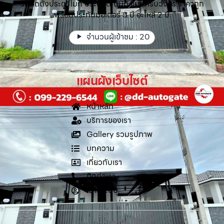
รับติดตั้งประตูรีโมท ประตูอัตโนมัติ แบบครบวงจร ราคาถูก
พร้อมประกันมอเตอร์ 5 ปี อะไหล่ 2 ปี
จำนวนผู้เข้าชม :
20
แผนผังเว็บไซต์
หน้าหลัก
บริการของเรา
Gallery รวมรูปภาพ
บทความ
เกี่ยวกับเรา
ติดต่อเรา
เข้าสู่ระบบ