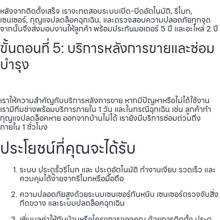
หลังจากติดตั้งเสร็จ เราจะทดสอบระบบเปิด-ปิดอัตโนมัติ, รีโมท,
เซนเซอร์, กุญแจปลดล็อคฉุกเฉิน, และตรวจสอบความปลอดภัยทุกจุด
จากนั้นจึงส่งมอบงานให้ลูกค้า พร้อมประกันมอเตอร์ 5 ปี และอะไหล่ 2 ปี
ขั้นตอนที่ 5: บริการหลังการขายและซ่อม
บำรุง
เราให้ความสำคัญกับบริการหลังการขาย หากมีปัญหาหรือไม่ได้ใช้งาน
เรามีทีมช่างพร้อมบริการภายใน 1 วัน และในกรณีฉุกเฉิน เช่น ลูกค้าทำ
กุญแจปลดล็อคหาย ออกจากบ้านไม่ได้ เรายังมีบริการซ่อมด่วนถึง
ภายใน 1 ชั่วโมง
ประโยชน์ที่คุณจะได้รับ
ระบบ ประตูรั้วรีโมท และ ประตูอัตโนมัติ ทำงานเงียบ รวดเร็ว และ
ควบคุมได้ง่ายจากรีโมทหรือมือถือ
ความปลอดภัยสูงด้วยระบบเซนเซอร์กันหนีบ เซนเซอร์ตรวจจับสิ่ง
กีดขวาง และระบบปลดล็อคฉุกเฉิน
เพิ่มมูลค่าให้กับบ้านหรือโครงการของคุณ ด้วยการติดตั้ง ประตู