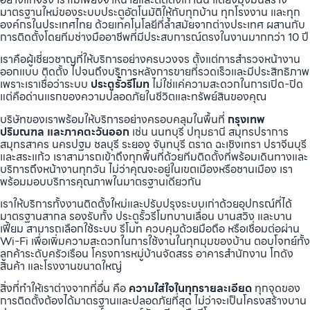
มาตรฐานใหม่ของระบบประตูอัตโนมัติให้กับทุกบ้าน ทุกโรงงาน และทุก
องค์กรในประเทศไทย ด้วยเทคโนโลยีที่ล้ำสมัยจากต่างประเทศ ผสานกับ
การติดตั้งโดยทีมช่างมืออาชีพที่มีประสบการณ์ตรงในงานมากกว่า 10 ปี
เราคือผู้เชี่ยวชาญที่ให้บริการอย่างครบวงจร ตั้งแต่การสำรวจหน้างาน
ออกแบบ ติดตั้ง ไปจนถึงบริการหลังการขายที่รวดเร็วและมีประสิทธิภาพ
เพราะเราเชื่อว่าระบบ
ประตูรั้วรีโมท
ไม่ใช่แค่ความสะดวกในการเปิด-ปิด
แต่คือด่านแรกของความปลอดภัยในชีวิตและทรัพย์สินของคุณ
บริษัทของเราพร้อมให้บริการอย่างครอบคลุมในพื้นที่
กรุงเทพ
ปริมณฑล และภาคตะวันออก
เช่น นนทบุรี ปทุมธานี สมุทรปราการ
สมุทรสาคร นครปฐม ชลบุรี ระยอง จันทบุรี ตราด ฉะเชิงเทรา ปราจีนบุรี
และสระแก้ว เราสามารถเข้าถึงทุกพื้นที่ด้วยทีมติดตั้งที่พร้อมเดินทางและ
บริการถึงหน้างานทุกวัน ไม่ว่าคุณจะอยู่ในเขตเมืองหรือชานเมือง เรา
พร้อมมอบบริการคุณภาพในมาตรฐานเดียวกัน
เราให้บริการทั้งงานติดตั้งใหม่และปรับปรุงระบบเก่าด้วยอุปกรณ์ที่ได้
มาตรฐานสากล รองรับทั้ง ประตูรั้วรีโมทบานเลื่อน บานสวิง และบาน
เฟี้ยม สามารถเลือกใช้ระบบ รีโมท ควบคุมด้วยมือถือ หรือเชื่อมต่อผ่าน
Wi-Fi เพื่อเพิ่มความสะดวกในการใช้งานในทุกมุมของบ้าน ตอบโจทย์ทั้ง
ลูกค้าระดับครัวเรือน โครงการหมู่บ้านจัดสรร อาคารสำนักงาน โกดัง
สินค้า และโรงงานขนาดใหญ่
สิ่งที่ทำให้เราต่างจากที่อื่น คือ
ความใส่ใจในทุกรายละเอียด
ทุกจุดของ
การติดตั้งต้องได้มาตรฐานและปลอดภัยที่สุด ไม่ว่าจะเป็นโครงสร้างบาน