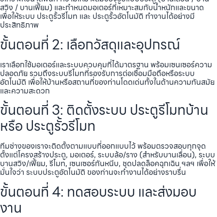
สวิง / บานเฟี้ยม) และกำหนดมอเตอร์ที่เหมาะสมกับน้ำหนักและขนาด
เพื่อให้ระบบ ประตูรั้วรีโมท และ ประตูรั้วอัตโนมัติ ทำงานได้อย่างมี
ประสิทธิภาพ
ขั้นตอนที่ 2: เลือกวัสดุและอุปกรณ์
เราเลือกใช้มอเตอร์และระบบควบคุมที่ได้มาตรฐาน พร้อมเซนเซอร์ความ
ปลอดภัย รวมถึงระบบรีโมทที่รองรับการต่อเชื่อมมือถือหรือระบบ
อัตโนมัติ เพื่อให้บ้านหรือสถานที่ของท่านโดดเด่นทั้งในด้านความทันสมัย
และความสะดวก
ขั้นตอนที่ 3: ติดตั้งระบบ ประตูรีโมทบ้าน
หรือ ประตูรั้วรีโมท
ทีมช่างของเราจะติดตั้งตามแบบที่ออกแบบไว้ พร้อมตรวจสอบทุกจุด
ตั้งแต่โครงสร้างประตู, มอเตอร์, ระบบล้อ/ราง (สำหรับบานเลื่อน), ระบบ
บานสวิง/เฟี้ยม, รีโมท, เซนเซอร์กันหนีบ, ชุดปลดล็อคฉุกเฉิน ฯลฯ เพื่อให้
มั่นใจว่า ระบบประตูอัตโนมัติ ของท่านจะทำงานได้อย่างราบรื่น
ขั้นตอนที่ 4: ทดสอบระบบ และส่งมอบ
งาน