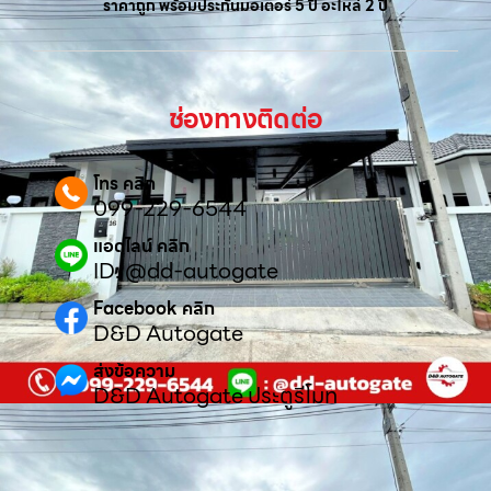
ราคาถูก พร้อมประกันมอเตอร์ 5 ปี อะไหล่ 2 ปี
ช่องทางติดต่อ
โทร คลิก
099-229-6544
แอดไลน์ คลิก
ID: @dd-autogate
Facebook คลิก
D&D Autogate
ส่งข้อความ
D&D Autogate ประตูรีโมท