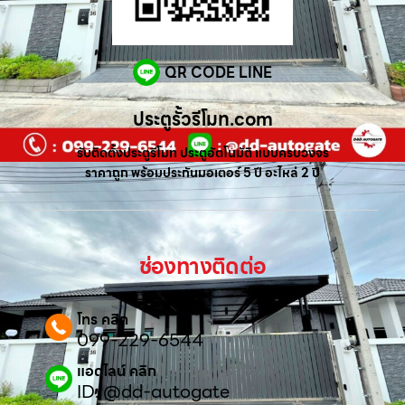
QR CODE LINE
ประตูรั้วรีโมท.com
รับติดตั้งประตูรีโมท ประตูอัตโนมัติ แบบครบวงจร
ราคาถูก พร้อมประกันมอเตอร์ 5 ปี อะไหล่ 2 ปี
ช่องทางติดต่อ
โทร คลิก
099-229-6544
แอดไลน์ คลิก
ID: @dd-autogate