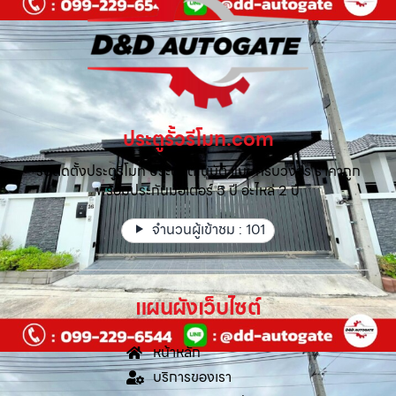
ประตูรั้วรีโมท.com
รับติดตั้งประตูรีโมท ประตูอัตโนมัติ แบบครบวงจร ราคาถูก
พร้อมประกันมอเตอร์ 5 ปี อะไหล่ 2 ปี
จำนวนผู้เข้าชม :
101
แผนผังเว็บไซต์
หน้าหลัก
บริการของเรา